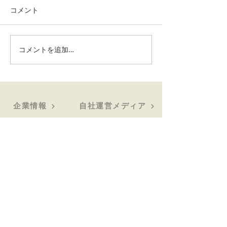
コメント
コメントを追加…
妊娠・授乳期にコーヒー
妊娠・授乳期の
を我慢したママより、デ
「本当はコーヒ
カフェで楽しんだママの
たいのに我慢」
方が幸せだった
インを控えるリ
藤と、カフェイ
企業情報
自社運営メディア
ーヒーに託され
企業理念
ベビカム
ニーズが顕著に
会社概要
ベビチューブ
沿革
代表ご挨拶
事業・サービス
オンラインイベント