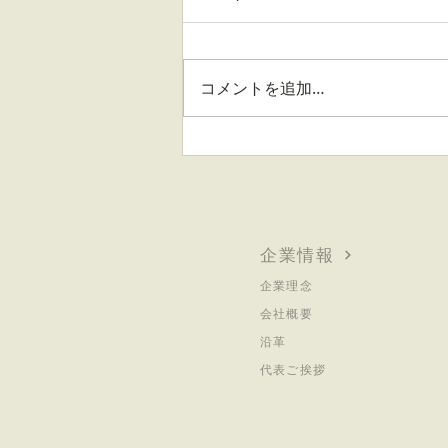
コメントを追加…
デカフェ（カフェインレス）
とカフェインコントローにフ
ォーカスした新形態のカフェ
「Breatha Café」をオープ
ン 〜 6月11日に記念イベン
企業情報
トを開催 〜
企業理念
会社概要
沿革
代表ご挨拶