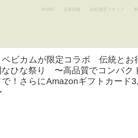
HOME
企業情報
自社運営メディア
事
× ベビカムが限定コラボ 伝統とお
別なひな祭り 〜高品質でコンパク
で！さらにAmazonギフトカード3,
〜