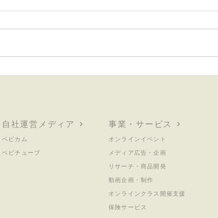
妊娠・授乳期にコーヒーを我
妊娠
慢したママより、デカフェで
「本
楽しんだママの方が幸せだっ
のに
た
える
イン
自社運営メディア
事業・サービス
新た
ベビカム
オンラインイベント
ベビチューブ
メディア広告・企画
リサーチ・商品開発
動画企画・制作
オンラインクラス開催支援
保険サービス