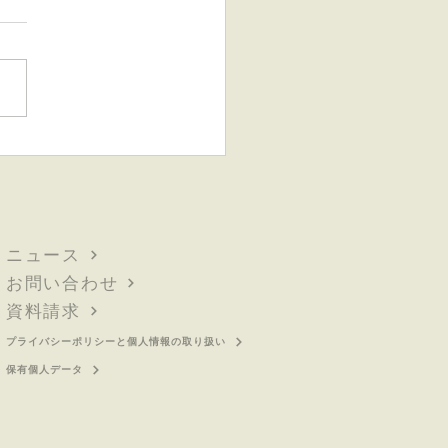
・授乳期の4割以上が
当はコーヒーを飲みたい
我慢」 〜カフェインを控
リアルな葛藤と、カフェ
レスコーヒーに託された
ニュース
なニーズが顕著に〜
お問い合わせ
資料請求
プライバシーポリシーと個人情報の取り扱い
保有個人データ