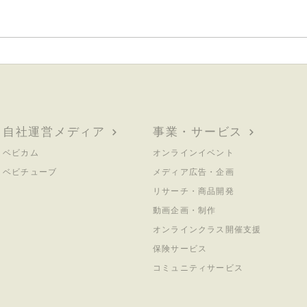
妊娠・授乳期にコーヒーを我
妊娠
慢したママより、デカフェで
「本
楽しんだママの方が幸せだっ
のに
た
える
イン
自社運営メディア
事業・サービス
新た
ベビカム
オンラインイベント
ベビチューブ
メディア広告・企画
リサーチ・商品開発
動画企画・制作
オンラインクラス開催支援
保険サービス
コミュニティサービス