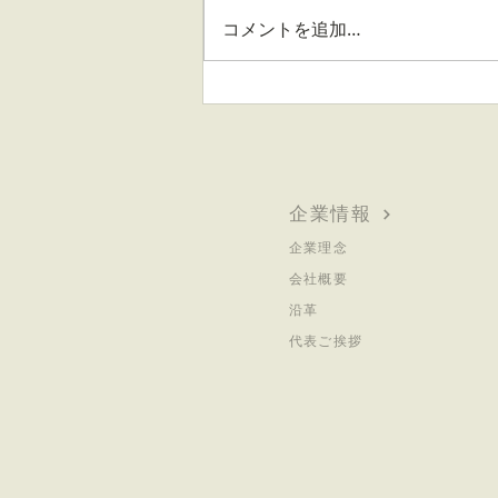
コメントを追加…
デカフェ（カフェインレス）
とカフェインコントローにフ
ォーカスした新形態のカフェ
「Breatha Café」をオープ
ン 〜 6月11日に記念イベン
企業情報
トを開催 〜
企業理念
会社概要
沿革
代表ご挨拶