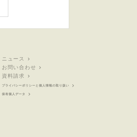
・授乳期の4割以上が
当はコーヒーを飲みたい
我慢」 〜カフェインを控
リアルな葛藤と、カフェ
レスコーヒーに託された
ニュース
なニーズが顕著に〜
お問い合わせ
資料請求
プライバシーポリシーと個人情報の取り扱い
保有個人データ