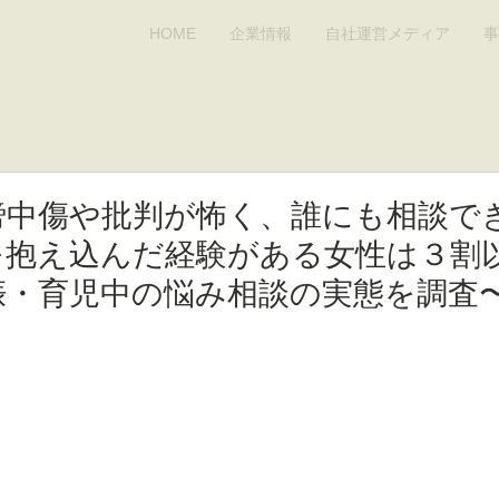
HOME
企業情報
自社運営メディア
事
謗中傷や批判が怖く、誰にも相談で
を抱え込んだ経験がある女性は３割
娠・育児中の悩み相談の実態を調査