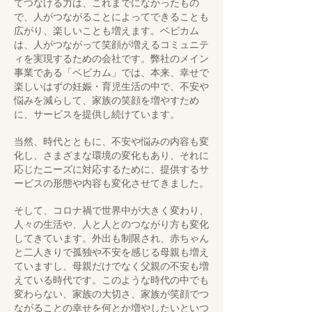
てつなげる力は、これまでになかったもの
で、人がつながることによってできることも
広がり、楽しいことも増えます。ベビカム
は、人がつながって笑顔が増えるコミュニテ
ィを実現するための会社です。弊社のメイン
事業である「ベビカム」では、本来、幸せで
楽しいはずの妊娠・育児生活の中で、不安や
悩みを減らして、家族の笑顔を増やすため
に、サービスを提供し続けています。
当然、時代とともに、不安や悩みの内容も変
化し、さまざまな環境の変化もあり、それに
応じたニーズに対応するために、提供するサ
ービスの形態や内容も変化させてきました。
そして、コロナ禍で世界中が大きく変わり、
人々の生活や、人と人とのつながり方も変化
してきています。外出も制限され、赤ちゃん
と二人きりで孤独や不安を感じる母親も増え
ていますし、母親だけでなく父親の不安も増
えている時代です。このような時代の中でも
変わらない、家族の大切さ、家族が笑顔でつ
ながることの幸せを何とか増やしたいといつ