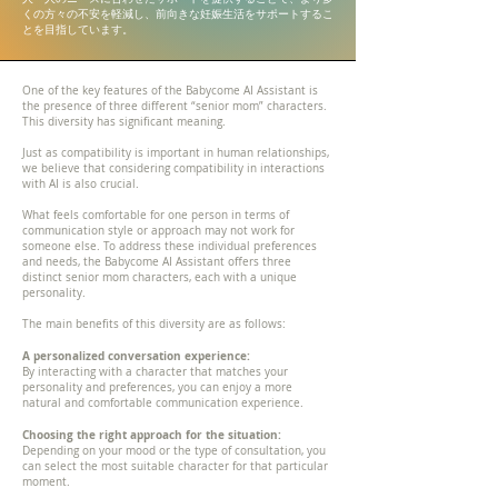
くの方々の不安を軽減し、前向きな妊娠生活をサポートするこ
とを目指しています。
One of the key features of the Babycome AI Assistant is
the presence of three different “senior mom” characters.
This diversity has significant meaning.
Just as compatibility is important in human relationships,
we believe that considering compatibility in interactions
with AI is also crucial.
What feels comfortable for one person in terms of
communication style or approach may not work for
someone else. To address these individual preferences
and needs, the Babycome AI Assistant offers three
distinct senior mom characters, each with a unique
personality.
The main benefits of this diversity are as follows:
A personalized conversation experience:
By interacting with a character that matches your
personality and preferences, you can enjoy a more
natural and comfortable communication experience.
Choosing the right approach for the situation:
Depending on your mood or the type of consultation, you
can select the most suitable character for that particular
moment.