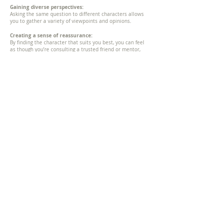
Gaining diverse perspectives:
Asking the same question to different characters allows
you to gather a variety of viewpoints and opinions.
Creating a sense of reassurance:
By finding the character that suits you best, you can feel
as though you’re consulting a trusted friend or mentor,
which brings a sense of comfort.
In this way, the presence of these three distinct senior
mom characters makes the Babycome AI Assistant more
human-like and approachable.
Everyone’s experience with pregnancy, childbirth, and
parenting is unique. The Babycome AI Assistant aims to
respect this diversity and provide support tailored to
each individual’s needs, helping to alleviate concerns and
fostering a more positive pregnancy experience.
基本構成
Basic structure