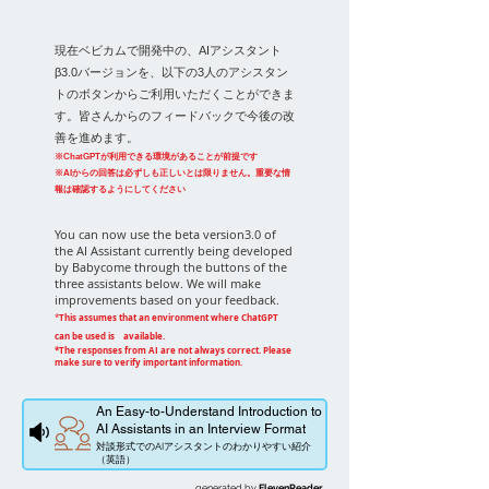
​現在ベビカムで開発中の、AIアシスタント
β3.0バージョンを、以下の3人のアシスタン
トのボタンからご利用いただくことができま
す。皆さんからのフィードバックで今後の改
善を進めます。
※ChatGPTが利用できる環境があることが前提です
※AIからの回答は必ずしも正しいとは限りません。重要な情
報は確認するようにしてください
You can now use the beta version3.0 of
the AI Assistant currently being developed
by Babycome through the buttons of the
three assistants below. We will make
improvements based on your feedback.
This assumes that an environment where ChatGPT
*
can be used is available.
*The responses from AI are not always correct. Please
make sure to verify important information.
An Easy-to-Understand Introduction to
AI Assistants in an Interview Format
対談形式でのAIアシスタントのわかりやすい紹介
（英語）
generated by
ElevenReader