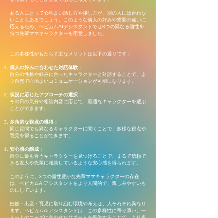
ある人にとって心地よい話し方や接し方が、別の人には合わな
いこともあるでしょう。このような個人の好みや需要の違いに
応えるため、ベビカムAIアシスタントでは3つの異なる個性を
持つ先輩ママキャラクターを用意しました。
この多様性がもたらす主なメリットは以下の通りです：
個人の好みに合わせた対話体験
：
自分の性格や好みに合ったキャラクターと対話することで、よ
り自然で心地よいコミュニケーションが可能になります。
状況に応じたアプローチの選択
：
その日の気分や相談内容に応じて、最適なキャラクターを選ぶ
ことができます。
多角的な視点の獲得
：
同じ質問でも異なるキャラクターに聞くことで、多様な視点や
意見を得ることができます。
安心感の醸成
：
自分に最も合うキャラクターを見つけることで、まるで信頼で
きる友人や先輩に相談しているような安心感を得られます。
このように、3つの個性豊かな先輩ママキャラクターの存在
は、ベビカムAIアシスタントをより人間的で、親しみやすいも
のにしています。
妊娠・出産・育児に取り組む環境や考えは、人それぞれ異なり
ます。ベビカムAIアシスタントは、この多様性に寄り添い、一
人一人のニーズに合わせたサポートを提供することで、より多