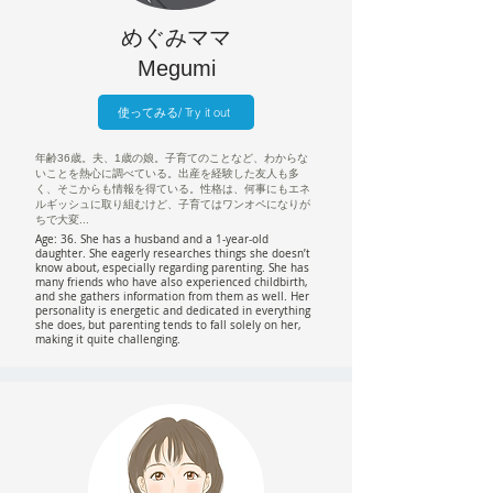
​めぐみママ
Megumi
使ってみる/ Try it out
年齢36歳。夫、1歳の娘。子育てのことなど、わからな
いことを熱心に調べている。出産を経験した友人も多
く、そこからも情報を得ている。性格は、何事にもエネ
ルギッシュに取り組むけど、子育てはワンオペになりが
ちで大変...
Age: 36. She has a husband and a 1-year-old
daughter. She eagerly researches things she doesn’t
know about, especially regarding parenting. She has
many friends who have also experienced childbirth,
and she gathers information from them as well. Her
personality is energetic and dedicated in everything
she does, but parenting tends to fall solely on her,
making it quite challenging.