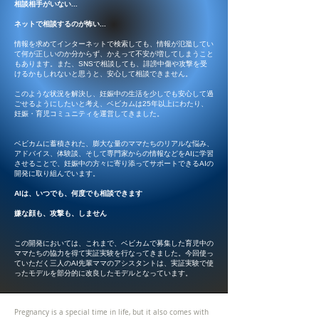
相談相手がいない...
ネットで相談するのが怖い...
情報を求めてインターネットで検索しても、情報が氾濫してい
て何が正しいのか分からず、かえって不安が増してしまうこと
もあります。また、SNSで相談しても、誹謗中傷や攻撃を受
けるかもしれないと思うと、安心して相談できません。​​​
このような状況を解決し、妊娠中の生活を少しでも安心して過
ごせるようにしたいと考え、ベビカムは25年以上にわたり、
妊娠・育児コミュニティを運営してきました。
ベビカムに蓄積された、膨大な量のママたちのリアルな悩み、
アドバイス、体験談、そして専門家からの情報などをAIに学習
させることで、妊娠中の方々に寄り添ってサポートできるAIの
開発に取り組んでいます。
AIは、いつでも、何度でも相談できます
嫌な顔も、攻撃も、しません
この開発においては、これまで、ベビカムで募集した育児中の
ママたちの協力を得て実証実験を行なってきました。今回使っ
ていただく三人のAI先輩ママのアシスタントは、実証実験で使
ったモデルを部分的に改良したモデルとなっています。
Pregnancy is a special time in life, but it also comes with