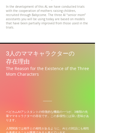
In the development of this AI, we have conducted trials
with the cooperation of mothers raising children,
recruited through Babycome. The three AI “senior mom”
assistants you will be using today are based on models
that have been partially improved from those used in the
trials.
3人のママキャラクターの
存在理由
The Reason for the Existence of the Three
Mom Characters
ベビカムAIアシスタントの特徴的な機能の一つが、3種類の先
輩ママキャラクターの存在です。この多様性には深い意味があ
ります。
人間関係では相手との相性があるように、AIとの対話にも相性
を考慮することが重要であると考えています。