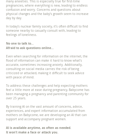
many anxieties. This is especially true for first-time
pregnancies, where everything is new, leading to endless
confusion and worry. Concerns and questions about
physical changes and the baby’s growth seem to increase
day by day.
In today’s nuclear family society, it’s often difficult to find
someone nearby to casually consult with, leading to
feelings of loneliness.
No one to talk to…
Afraid to ask questions online…
Even when searching for information on the internet, the
flood of information can make it hard to know what’s
accurate, sometimes increasing anxiety. Additionally,
consulting on social media carries the risk of being
criticized or attacked, making it difficult to seek advice
with peace of mind.
To address these challenges and help expecting mothers
feel a little more at ease during pregnancy, Babycome has
been managing a pregnancy and parenting community for
over 25 years.
By training AI on the vast amount of concerns, advice,
experiences, and expert information accumulated from
mothers on Babycome, we are developing an AI that can
support and accompany pregnant women.
AI is available anytime, as often as needed.
It won’t make a face or attack you.