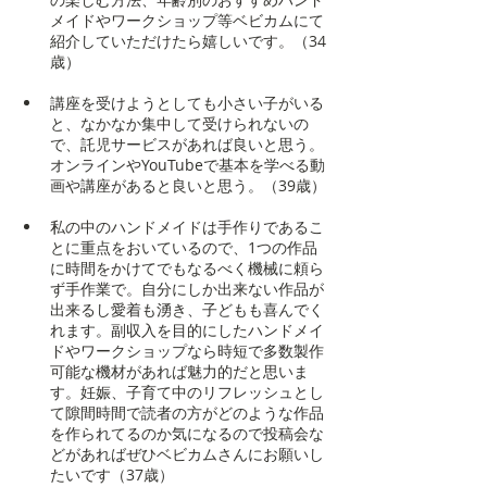
メイドやワークショップ等ベビカムにて
紹介していただけたら嬉しいです。（34
歳）
講座を受けようとしても小さい子がいる
と、なかなか集中して受けられないの
で、託児サービスがあれば良いと思う。
オンラインやYouTubeで基本を学べる動
画や講座があると良いと思う。（39歳）
私の中のハンドメイドは手作りであるこ
とに重点をおいているので、1つの作品
に時間をかけてでもなるべく機械に頼ら
ず手作業で。自分にしか出来ない作品が
出来るし愛着も湧き、子どもも喜んでく
れます。副収入を目的にしたハンドメイ
ドやワークショップなら時短で多数製作
可能な機材があれば魅力的だと思いま
す。妊娠、子育て中のリフレッシュとし
て隙間時間で読者の方がどのような作品
を作られてるのか気になるので投稿会な
どがあればぜひベビカムさんにお願いし
たいです（37歳）