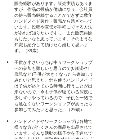
販売経験があります。販売実績もありま
すが、作品の投稿が億劫になり、会社員
の傍ら販売継続することができずに数年
ハンドメイド製作・販売から遠ざかって
います。投稿や宣伝が手軽にできる方法
があれば知りたいですし、また販売再開
もしたいなと思っています。そのような
知識も紹介して頂けたら嬉しく思いま
す。（39歳）
子供が小さいうちは中々ワークショップ
への参加も難しいと思うので(0歳児や1
歳児など)子供が大きくなったら参加して
みたいと思えた。針を使うハンドメイド
は子供が起きている時間に行うことが出
来ないので、今も子供が寝ている深夜に
少しずつやっているので、子供と一緒で
も危なくないワークショップがあったら
参加してみたいと思った。（29歳）
ハンドメイドやワークショップは各地で
様々な方がたくさんの商品を出品されて
います。そんな活動の様子やを子連れで
の楽しむ方法、年齢別のおすすめハンド