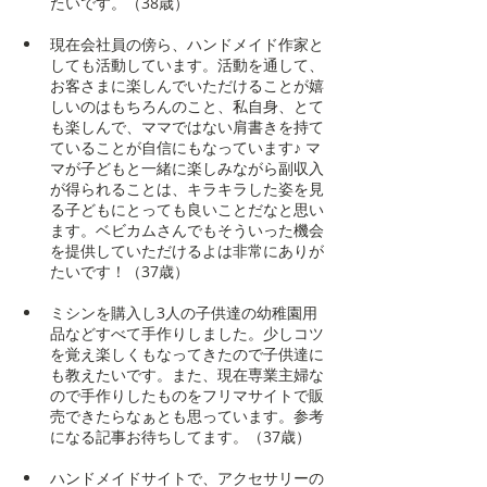
たいです。（38歳）
現在会社員の傍ら、ハンドメイド作家と
しても活動しています。活動を通して、
お客さまに楽しんでいただけることが嬉
しいのはもちろんのこと、私自身、とて
も楽しんで、ママではない肩書きを持て
ていることが自信にもなっています♪ マ
マが子どもと一緒に楽しみながら副収入
が得られることは、キラキラした姿を見
る子どもにとっても良いことだなと思い
ます。ベビカムさんでもそういった機会
を提供していただけるよは非常にありが
たいです！（37歳）
ミシンを購入し3人の子供達の幼稚園用
品などすべて手作りしました。少しコツ
を覚え楽しくもなってきたので子供達に
も教えたいです。また、現在専業主婦な
ので手作りしたものをフリマサイトで販
売できたらなぁとも思っています。参考
になる記事お待ちしてます。（37歳）
ハンドメイドサイトで、アクセサリーの