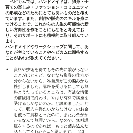
「ベビカムでは、ハンドメイドは、独身・子
育ての楽しみ・ファッション・コミュニティ
の形成などのためにとても良いものだと考え
ています。また、創作や販売のスキルを身に
つけることで、これからの人生の可能性の新
しい方向性を作ることにもなると考えてお
り、そのサポートにも積極的に取り組んでい
ます。
ハンドメイドやワークショップに関して、あ
なたが考えていることやベビカムに期待する
ことがあれば教えてください」
資格や技術を得てもその先に繋がらない
ことがほとんど。なぜなら集客の仕方が
分からないから。私自身がこの悩みから
挫折しました。講座を受けるにしても無
料とうたっているところは、有益な情報
の前段階で終わり。やはり有料で講座を
受けるしかないのか。と諦めました。だ
って、収入を得たいからなけなしのお金
を使って資格とったのに、またお金がか
かるなんて無理だから。なので、無料講
座をするのであれば、もっと踏み込んだ
話もしてくれたら…と思います。（40