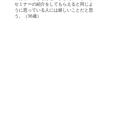
セミナーの紹介をしてもらえると同じよ
うに思っている人には嬉しいことだと思
う。（36歳）
【調査設問詳細】
Q1：あなた自身について教えてください。
あなたの性別を教えてください。
Q2：あなた自身について教えてください。
あなたの年齢を教えてください。
※このアンケートに答えている時点での年齢
でお選びください。
Q3：あなた（またはパートナー）は、現在
独身ですか？
Q4：あなたにお子さまは、また保育したい
お子さまはいらっしゃいますか？
※あなたが現在独身の場合、お相手のお子さ
んは含めずにお答えください。
Q5：お住まいの都道府県を教えてくださ
い。
Q6：ハンドメイド（手作り作品）を作った