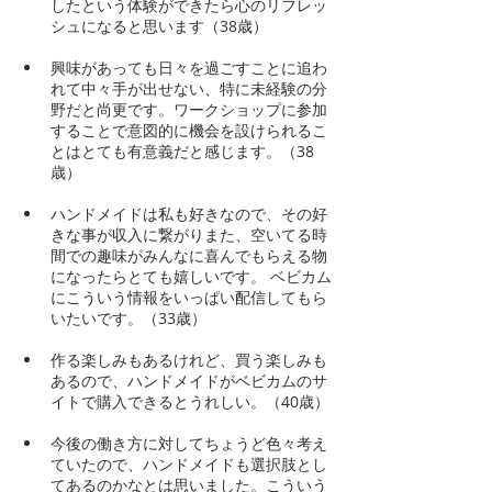
したという体験ができたら心のリフレッ
シュになると思います（38歳）
興味があっても日々を過ごすことに追わ
れて中々手が出せない、特に未経験の分
野だと尚更です。ワークショップに参加
することで意図的に機会を設けられるこ
とはとても有意義だと感じます。（38
歳）
ハンドメイドは私も好きなので、その好
きな事が収入に繋がりまた、空いてる時
間での趣味がみんなに喜んでもらえる物
になったらとても嬉しいです。 ベビカム
にこういう情報をいっぱい配信してもら
いたいです。（33歳）
作る楽しみもあるけれど、買う楽しみも
あるので、ハンドメイドがベビカムのサ
イトで購入できるとうれしい。（40歳）
今後の働き方に対してちょうど色々考え
ていたので、ハンドメイドも選択肢とし
てあるのかなとは思いました。こういう