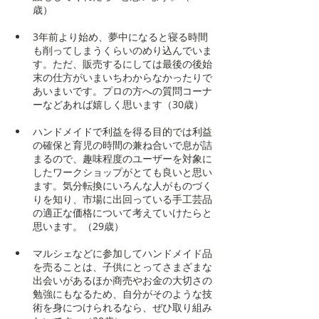
歳）
3年前より始め、夢中になると寝る時間
も削ってしまうくらいのめり込んでいま
す。ただ、販売するにしては最後の後始
末の仕方がいまいちわからなかったりで
あいまいです。プロの方への質問コーナ
ーなどあれば嬉しく思います（30歳）
ハンドメイドで利益を得る目的では利益
の確保と育児の時間の兼ね合いで息が詰
まるので、趣味程度のユーザーを対象に
したワークショップがとても良いと思い
ます。気分転換にいろんな人がものづく
りを知り、市場に出回っている手工芸品
の適正な価格について考えていけたらと
思います。（29歳）
マルシェなどに参加してハンドメイド品
を売ることは、子供にとってさまざまな
出会いがあるほか商売やお金の大切さの
勉強にもなるため、自分がそのような技
術を身につけられるなら、ぜひ取り組み