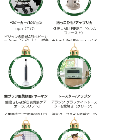
ベビーカー/ピジョン
抱っこひも/アップリカ
epa（エパ）
KURUMU FIRST（クルム
ファースト）
ピジョンの最新A形ベビーカ
ー「epa（エパ）」は、軽量
赤ちゃんの成長やママ・パパ
×高クッション設計のシング
のライフスタイルに合わせて
ルタイヤモデル。片手で押せ
使える新発想の抱っこひも
て小回り抜群、段差もラクに
「クルム ファースト」。抱き
乗り越えられる安定走行を実
方3WAYで新生児から3歳頃
現。赤ちゃんもママも快適に
まで長く使える画期的な抱っ
過ごせる新定番ベビーカーで
こ紐。やわらかクッション設
す。
計が赤ちゃんをやさしく包み
込みます。
歯ブラシ型美顔器/ヤーマン
トースター/アラジン
歯磨きしながら表情筋ケア
アラジン グラファイトトース
「オーラルリフト」
ター2枚焼き（グリーン）
＜歯磨き"だけ"の時間をリフ
遠赤グラファイト搭載で、わ
トケアタイムへ＞
ずか0.2秒で発熱。外はカリ
新発想！歯磨きをしながらリ
ッと中はふんわり、理想の焼
フトケアを実現するEMS機
き上がりを実現する「アラジ
能付き電動歯ブラシ。
ン グラファイトトースター
口腔まわりの筋肉にアプロー
（2枚焼き）」。おしゃれな
チし、フェイスラインや口元
デザインのトースターで忙し