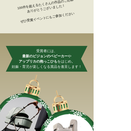
100件を超えるたくさんの作品のご応募
ありがとうございました！
​
​ぜひ受賞イベントにもご参加ください
​
受賞者には、
最新のピジョンのベビーカー
や
アップリカの抱っこひも
をはじめ
、
妊娠・育児が楽しくなる賞品を進呈します！