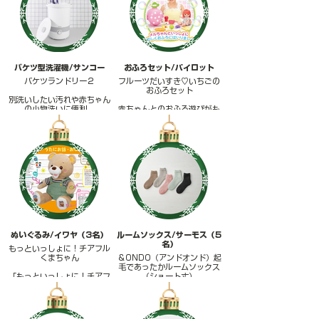
の印象を引き締めます。
い朝もおいしいパンを手早く
毎日の簡単ケアで若々しい口
楽しめます。
元へ。
↓詳細はこちらから
バケツ型洗濯機/サンコー
おふろセット/パイロット
バケツランドリー２
フルーツだいすき♡いちごの
おふろセット
別洗いしたい汚れや赤ちゃん
の小物洗いに便利。
赤ちゃんとのおふろ遊びがも
「バケツランドリー2」は、
っと楽しくなる♪
バケツ型の小型洗濯機。
「メルちゃん フルーツだいす
静音・節水設計で、スタイや
き♡いちごのおふろセット」
靴下など少量洗いにぴった
は、温かなお湯で髪色が変わ
り。
るメルちゃんと楽しめるかわ
育児中のママにも使いやすい
いいお風呂遊びセット。
コンパクト仕様で家事の心強
ごっこ遊びで“お世話する楽
い味方です。
しさ”が育ちます。
ぬいぐるみ/イワヤ（3名）
ルームソックス/サーモス（5
名）
もっといっしょに！チアフル
くまちゃん
＆ONDO（アンドオンド）起
毛であったかルームソックス
「もっといっしょに！チアフ
（ショート丈）
ルくまちゃん」は、歌やおし
ゃべりで子どもの心を育むぬ
体温を逃さず包み込む起毛素
いぐるみ。ふれあい遊びや季
材で、まるで魔法びんのよう
節の歌など約50種以上のコン
な保温力。冷えやすい足元を