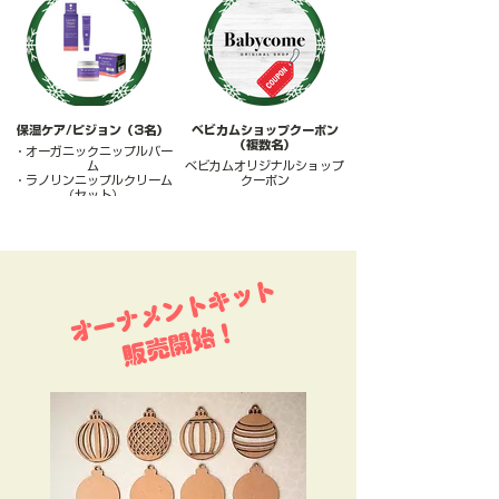
テンツを収録し、お子さんの
やさしく温め、リラックスタ
成長と親子のコミュニケーシ
イムや就寝前にも心地よいあ
ョンを優しくサポートしま
たたかさを届けます。
す。
保湿ケア/ピジョン（3名）
ベビカムショップクーポン
（複数名）
・オーガニックニップルバー
ム
ベビカムオリジナルショップ
・ラノリンニップルクリーム
クーポン
（セット）
ベビカムオリジナルショップ
敏感な乳首をやさしくケアす
で使える2,000円分のクーポ
る「ラノリンニップルクリー
ンや、30%割引のクーポンな
ム」と、天然由来成分配合の
どを10名以上にご提供予定
「オーガニックニップルバー
です。
ム」のセット。妊娠中・授乳
​オーナメントキット
期のママの肌をしっとり守
り、赤ちゃんにも安心して使
える保湿ケアギフトです。
​販売開始！
・オーガニックニップルバー
ム
https://lansinoh.jp/products/1046479
・ラノリンニップルクリーム
https://lansinoh.jp/products/1040258